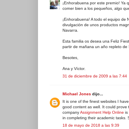
¡Enhorabuena por este premio! Ya 
comer bien a los pequeños, algo qu
¡Enhorabuena! A todo el equipo de 
divulgación de unos productos magní
Navarra.
Esta familia os desea una Feliz Fie
partir de mañana un año repleto de S
Besotes,
Ana y Víctor.
31 de diciembre de 2009 a las 7:44
Michael Jones
dijo...
It is one of the finest websites I hav
good content as well. It could prove
company
Assignment Help Online
is
in completing their academic tasks.
18 de mayo de 2018 a las 9:39