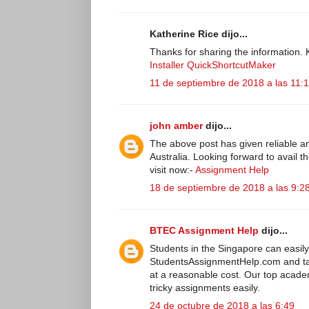
Katherine Rice dijo...
Thanks for sharing the information.
Installer
QuickShortcutMaker
11 de septiembre de 2018 a las 11:
john amber
dijo...
The above post has given reliable 
Australia. Looking forward to avail t
visit now:-
Assignment Help
18 de septiembre de 2018 a las 9:2
BTEC Assignment Help
dijo...
Students in the Singapore can easily 
StudentsAssignmentHelp.com and t
at a reasonable cost. Our top acade
tricky assignments easily.
24 de octubre de 2018 a las 6:49