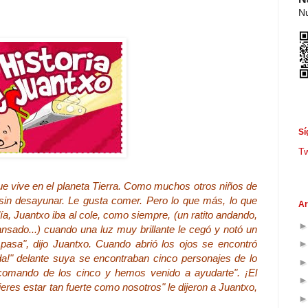
Nu
Sí
T
que vive en el planeta Tierra. Como muchos otros niños de
 sin desayunar. Le gusta comer. Pero lo que más, lo que
Ar
a, Juantxo iba al cole, como siempre, (un ratito andando,
ansado...) cuando una luz muy brillante le cegó y notó un
 pasa", dijo Juantxo. Cuando abrió los ojos se encontró
a!" delante suya se encontraban cinco personajes de lo
comando de los cinco y hemos venido a ayudarte". ¡El
es estar tan fuerte como nosotros" le dijeron a Juantxo,