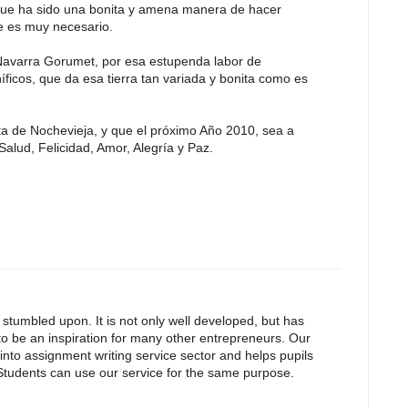
que ha sido una bonita y amena manera de hacer
e es muy necesario.
Navarra Gorumet, por esa estupenda labor de
ficos, que da esa tierra tan variada y bonita como es
sta de Nochevieja, y que el próximo Año 2010, sea a
alud, Felicidad, Amor, Alegría y Paz.
e stumbled upon. It is not only well developed, but has
 to be an inspiration for many other entrepreneurs. Our
 into assignment writing service sector and helps pupils
 Students can use our service for the same purpose.