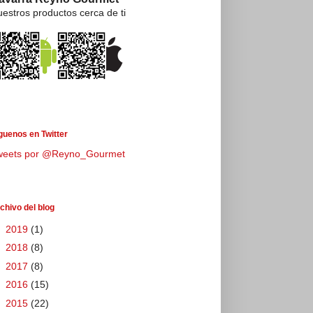
estros productos cerca de ti
guenos en Twitter
weets por @Reyno_Gourmet
chivo del blog
►
2019
(1)
►
2018
(8)
►
2017
(8)
►
2016
(15)
►
2015
(22)