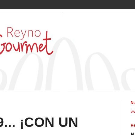
Nu
w
9... ¡CON UN
Re
N