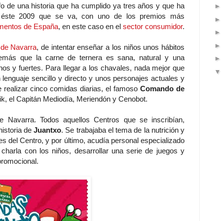
fo de una historia que ha cumplido ya tres años y que ha
e éste 2009 que se va, con uno de los premios más
imentos de España
, en este caso en el
sector consumidor
.
 de Navarra
, de intentar enseñar a los niños unos hábitos
demás que la carne de ternera es sana, natural y una
os y fuertes. Para llegar a los chavales, nada mejor que
 lenguaje sencillo y directo y unos personajes actuales y
e realizar cinco comidas diarias, el famoso
Comando de
k, el Capitán Mediodía, Meriendón y Cenobot.
e Navarra. Todos aquellos Centros que se inscribían,
historia de
Juantxo
. Se trabajaba el tema de la nutrición y
es del Centro, y por último, acudía personal especializado
a charla con los niños, desarrollar una serie de juegos y
 promocional.