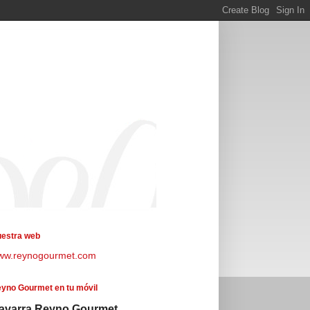
estra web
ww.reynogourmet.com
yno Gourmet en tu móvil
avarra Reyno Gourmet