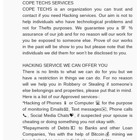
COPE TECHS SERVICES
COPE TECHS is an organization you can trust and
contact if you need Hacking services. Our aim is not to
help individuals who have technological problems and
not for Thefts purposes. We guarantee you a 💯 %
assurance of our job and for no reason will our work for
you be exposed to someone else. Prove of our works
in the past will be show to you but please note that the
individuals we did them for won’t be disclosed to you.
HACKING SERVICE WE CAN OFFER YOU
There is no limits to what we can do for you but we
have a restriction in things we can do. For no reason
will we help you in Robbery or Stealing if someone’s
else belongings and properties, please put that in mind.
Here is a list of our Approved services-:
*Hacking of Phones 📱 or Computer 💻 for the purpose
of monitoring Emails📧, Text messages✉️, Phone calls
📞, Social Media Chats💝, if suspected your spouse is
cheating or doing something you not okay with.
*Repayments of Debts💵 to Banks and other Loan
Companies, Yes with the help of Bitcoin💰 mining we