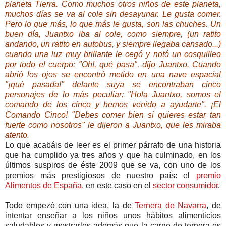
planeta Tierra. Como muchos otros niños de este planeta,
muchos días se va al cole sin desayunar. Le gusta comer.
Pero lo que más, lo que más le gusta, son las chuches. Un
buen día, Juantxo iba al cole, como siempre, (un ratito
andando, un ratito en autobus, y siempre llegaba cansado...)
cuando una luz muy brillante le cegó y notó un cosquilleo
por todo el cuerpo: "Oh!, qué pasa", dijo Juantxo. Cuando
abrió los ojos se encontró metido en una nave espacial
"¡qué pasada!" delante suya se encontraban cinco
personajes de lo más peculiar: "Hola Juantxo, somos el
comando de los cinco y hemos venido a ayudarte". ¡El
Comando Cinco! "Debes comer bien si quieres estar tan
fuerte como nosotros" le dijeron a Juantxo, que les miraba
atento.
Lo que acabáis de leer es el primer párrafo de una historia
que ha cumplido ya tres años y que ha culminado, en los
últimos suspiros de éste 2009 que se va, con uno de los
premios más prestigiosos de nuestro país: el
premio
Alimentos de España
, en este caso en el
sector consumidor
.
Todo empezó con una idea, la de
Ternera de Navarra
, de
intentar enseñar a los niños unos hábitos alimenticios
saludables y mostrarles además que la carne de ternera es