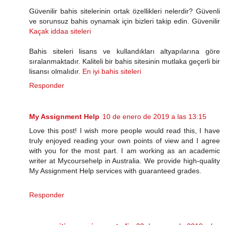
Güvenilir bahis sitelerinin ortak özellikleri nelerdir? Güvenli
ve sorunsuz bahis oynamak için bizleri takip edin. Güvenilir
Kaçak iddaa siteleri
Bahis siteleri lisans ve kullandıkları altyapılarına göre
sıralanmaktadır. Kaliteli bir bahis sitesinin mutlaka geçerli bir
lisansı olmalıdır.
En iyi bahis siteleri
Responder
My Assignment Help
10 de enero de 2019 a las 13:15
Love this post! I wish more people would read this, I have
truly enjoyed reading your own points of view and I agree
with you for the most part. I am working as an academic
writer at Mycoursehelp in Australia. We provide high-quality
My Assignment Help services with guaranteed grades.
Responder