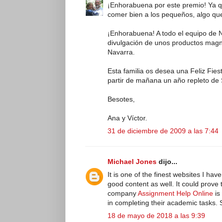
¡Enhorabuena por este premio! Ya 
comer bien a los pequeños, algo qu
¡Enhorabuena! A todo el equipo de 
divulgación de unos productos magní
Navarra.
Esta familia os desea una Feliz Fie
partir de mañana un año repleto de S
Besotes,
Ana y Víctor.
31 de diciembre de 2009 a las 7:44
Michael Jones
dijo...
It is one of the finest websites I hav
good content as well. It could prove
company
Assignment Help Online
is
in completing their academic tasks.
18 de mayo de 2018 a las 9:39