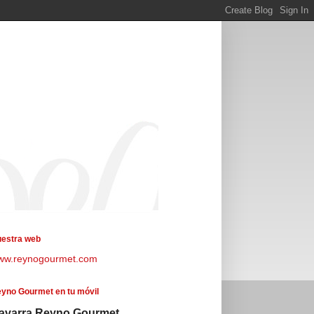
estra web
ww.reynogourmet.com
yno Gourmet en tu móvil
avarra Reyno Gourmet