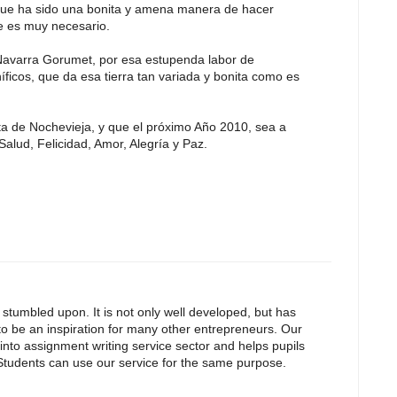
que ha sido una bonita y amena manera de hacer
e es muy necesario.
Navarra Gorumet, por esa estupenda labor de
ficos, que da esa tierra tan variada y bonita como es
sta de Nochevieja, y que el próximo Año 2010, sea a
alud, Felicidad, Amor, Alegría y Paz.
e stumbled upon. It is not only well developed, but has
 to be an inspiration for many other entrepreneurs. Our
 into assignment writing service sector and helps pupils
 Students can use our service for the same purpose.