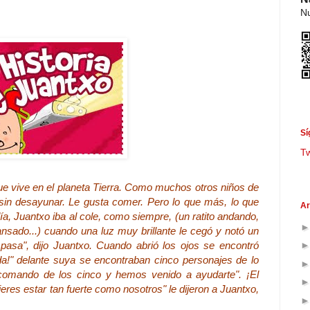
Nu
Sí
T
que vive en el planeta Tierra. Como muchos otros niños de
 sin desayunar. Le gusta comer. Pero lo que más, lo que
Ar
a, Juantxo iba al cole, como siempre, (un ratito andando,
ansado...) cuando una luz muy brillante le cegó y notó un
 pasa", dijo Juantxo. Cuando abrió los ojos se encontró
a!" delante suya se encontraban cinco personajes de lo
comando de los cinco y hemos venido a ayudarte". ¡El
es estar tan fuerte como nosotros" le dijeron a Juantxo,