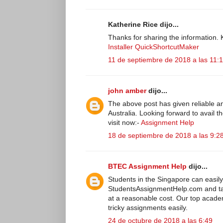
Katherine Rice dijo...
Thanks for sharing the information.
Installer
QuickShortcutMaker
11 de septiembre de 2018 a las 11:
john amber
dijo...
The above post has given reliable 
Australia. Looking forward to avail t
visit now:-
Assignment Help
18 de septiembre de 2018 a las 9:2
BTEC Assignment Help
dijo...
Students in the Singapore can easily 
StudentsAssignmentHelp.com and t
at a reasonable cost. Our top acade
tricky assignments easily.
24 de octubre de 2018 a las 6:49