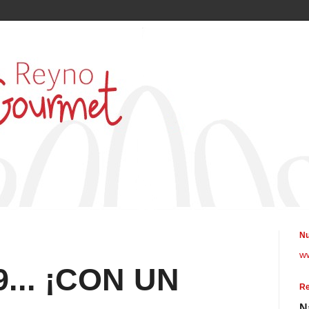
Nu
w
9... ¡CON UN
Re
N