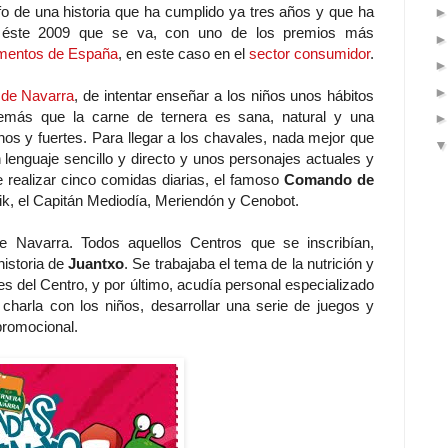
fo de una historia que ha cumplido ya tres años y que ha
e éste 2009 que se va, con uno de los premios más
imentos de España
, en este caso en el
sector consumidor
.
 de Navarra
, de intentar enseñar a los niños unos hábitos
demás que la carne de ternera es sana, natural y una
os y fuertes. Para llegar a los chavales, nada mejor que
 lenguaje sencillo y directo y unos personajes actuales y
e realizar cinco comidas diarias, el famoso
Comando de
k, el Capitán Mediodía, Meriendón y Cenobot.
e Navarra. Todos aquellos Centros que se inscribían,
historia de
Juantxo
. Se trabajaba el tema de la nutrición y
es del Centro, y por último, acudía personal especializado
a charla con los niños, desarrollar una serie de juegos y
 promocional.