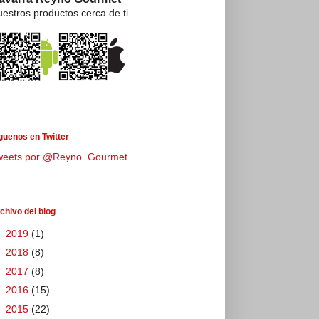
estros productos cerca de ti
guenos en Twitter
weets por @Reyno_Gourmet
chivo del blog
►
2019
(1)
►
2018
(8)
►
2017
(8)
►
2016
(15)
►
2015
(22)