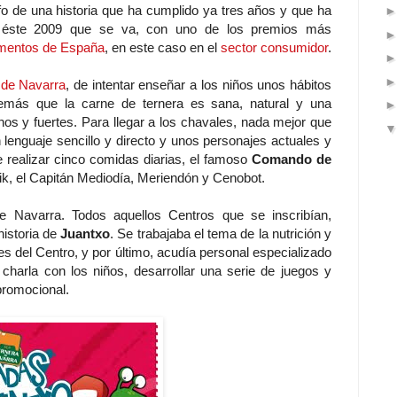
fo de una historia que ha cumplido ya tres años y que ha
e éste 2009 que se va, con uno de los premios más
imentos de España
, en este caso en el
sector consumidor
.
 de Navarra
, de intentar enseñar a los niños unos hábitos
demás que la carne de ternera es sana, natural y una
os y fuertes. Para llegar a los chavales, nada mejor que
 lenguaje sencillo y directo y unos personajes actuales y
e realizar cinco comidas diarias, el famoso
Comando de
k, el Capitán Mediodía, Meriendón y Cenobot.
e Navarra. Todos aquellos Centros que se inscribían,
historia de
Juantxo
. Se trabajaba el tema de la nutrición y
es del Centro, y por último, acudía personal especializado
a charla con los niños, desarrollar una serie de juegos y
 promocional.