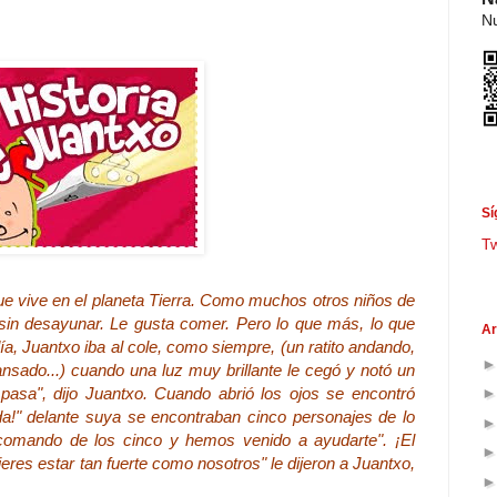
Nu
Sí
T
que vive en el planeta Tierra. Como muchos otros niños de
 sin desayunar. Le gusta comer. Pero lo que más, lo que
Ar
a, Juantxo iba al cole, como siempre, (un ratito andando,
ansado...) cuando una luz muy brillante le cegó y notó un
 pasa", dijo Juantxo. Cuando abrió los ojos se encontró
a!" delante suya se encontraban cinco personajes de lo
comando de los cinco y hemos venido a ayudarte". ¡El
es estar tan fuerte como nosotros" le dijeron a Juantxo,