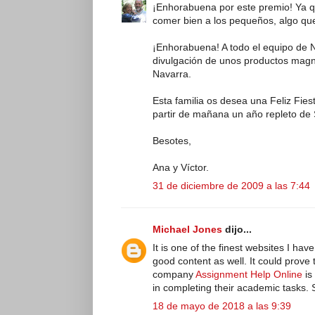
¡Enhorabuena por este premio! Ya 
comer bien a los pequeños, algo qu
¡Enhorabuena! A todo el equipo de 
divulgación de unos productos magní
Navarra.
Esta familia os desea una Feliz Fie
partir de mañana un año repleto de S
Besotes,
Ana y Víctor.
31 de diciembre de 2009 a las 7:44
Michael Jones
dijo...
It is one of the finest websites I hav
good content as well. It could prove
company
Assignment Help Online
is
in completing their academic tasks.
18 de mayo de 2018 a las 9:39