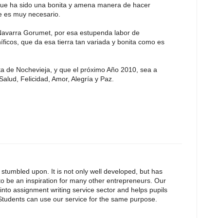
que ha sido una bonita y amena manera de hacer
e es muy necesario.
Navarra Gorumet, por esa estupenda labor de
ficos, que da esa tierra tan variada y bonita como es
sta de Nochevieja, y que el próximo Año 2010, sea a
alud, Felicidad, Amor, Alegría y Paz.
e stumbled upon. It is not only well developed, but has
 to be an inspiration for many other entrepreneurs. Our
 into assignment writing service sector and helps pupils
 Students can use our service for the same purpose.