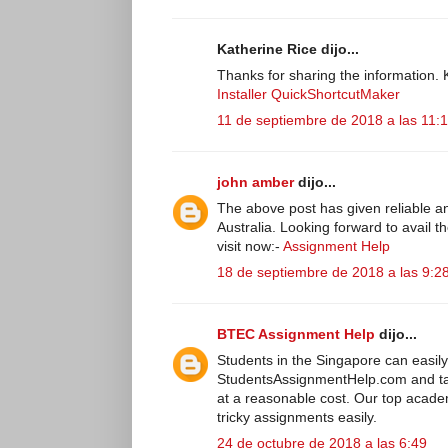
Katherine Rice dijo...
Thanks for sharing the information.
Installer
QuickShortcutMaker
11 de septiembre de 2018 a las 11:
john amber
dijo...
The above post has given reliable 
Australia. Looking forward to avail t
visit now:-
Assignment Help
18 de septiembre de 2018 a las 9:2
BTEC Assignment Help
dijo...
Students in the Singapore can easily 
StudentsAssignmentHelp.com and t
at a reasonable cost. Our top acade
tricky assignments easily.
24 de octubre de 2018 a las 6:49