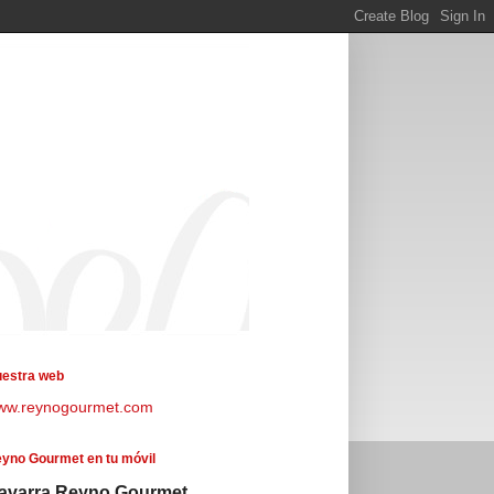
estra web
ww.reynogourmet.com
yno Gourmet en tu móvil
avarra Reyno Gourmet