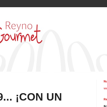
Nu
w
9... ¡CON UN
Re
N