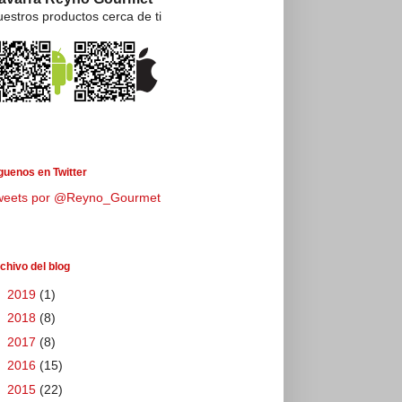
estros productos cerca de ti
guenos en Twitter
weets por @Reyno_Gourmet
chivo del blog
►
2019
(1)
►
2018
(8)
►
2017
(8)
►
2016
(15)
►
2015
(22)