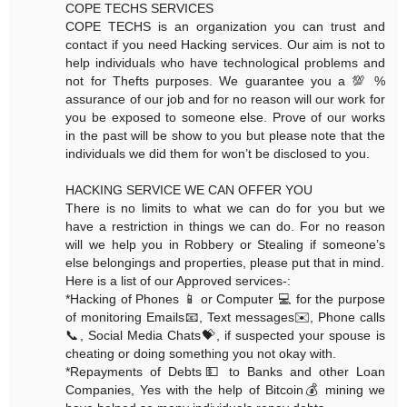
COPE TECHS SERVICES
COPE TECHS is an organization you can trust and
contact if you need Hacking services. Our aim is not to
help individuals who have technological problems and
not for Thefts purposes. We guarantee you a 💯 %
assurance of our job and for no reason will our work for
you be exposed to someone else. Prove of our works
in the past will be show to you but please note that the
individuals we did them for won’t be disclosed to you.
HACKING SERVICE WE CAN OFFER YOU
There is no limits to what we can do for you but we
have a restriction in things we can do. For no reason
will we help you in Robbery or Stealing if someone’s
else belongings and properties, please put that in mind.
Here is a list of our Approved services-:
*Hacking of Phones 📱 or Computer 💻 for the purpose
of monitoring Emails📧, Text messages✉️, Phone calls
📞, Social Media Chats💝, if suspected your spouse is
cheating or doing something you not okay with.
*Repayments of Debts💵 to Banks and other Loan
Companies, Yes with the help of Bitcoin💰 mining we