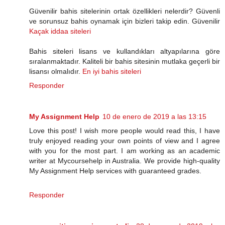
Güvenilir bahis sitelerinin ortak özellikleri nelerdir? Güvenli
ve sorunsuz bahis oynamak için bizleri takip edin. Güvenilir
Kaçak iddaa siteleri
Bahis siteleri lisans ve kullandıkları altyapılarına göre
sıralanmaktadır. Kaliteli bir bahis sitesinin mutlaka geçerli bir
lisansı olmalıdır.
En iyi bahis siteleri
Responder
My Assignment Help
10 de enero de 2019 a las 13:15
Love this post! I wish more people would read this, I have
truly enjoyed reading your own points of view and I agree
with you for the most part. I am working as an academic
writer at Mycoursehelp in Australia. We provide high-quality
My Assignment Help services with guaranteed grades.
Responder