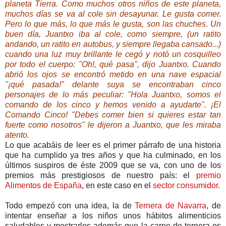
planeta Tierra. Como muchos otros niños de este planeta,
muchos días se va al cole sin desayunar. Le gusta comer.
Pero lo que más, lo que más le gusta, son las chuches. Un
buen día, Juantxo iba al cole, como siempre, (un ratito
andando, un ratito en autobus, y siempre llegaba cansado...)
cuando una luz muy brillante le cegó y notó un cosquilleo
por todo el cuerpo: "Oh!, qué pasa", dijo Juantxo. Cuando
abrió los ojos se encontró metido en una nave espacial
"¡qué pasada!" delante suya se encontraban cinco
personajes de lo más peculiar: "Hola Juantxo, somos el
comando de los cinco y hemos venido a ayudarte". ¡El
Comando Cinco! "Debes comer bien si quieres estar tan
fuerte como nosotros" le dijeron a Juantxo, que les miraba
atento.
Lo que acabáis de leer es el primer párrafo de una historia
que ha cumplido ya tres años y que ha culminado, en los
últimos suspiros de éste 2009 que se va, con uno de los
premios más prestigiosos de nuestro país: el
premio
Alimentos de España
, en este caso en el
sector consumidor
.
Todo empezó con una idea, la de
Ternera de Navarra
, de
intentar enseñar a los niños unos hábitos alimenticios
saludables y mostrarles además que la carne de ternera es