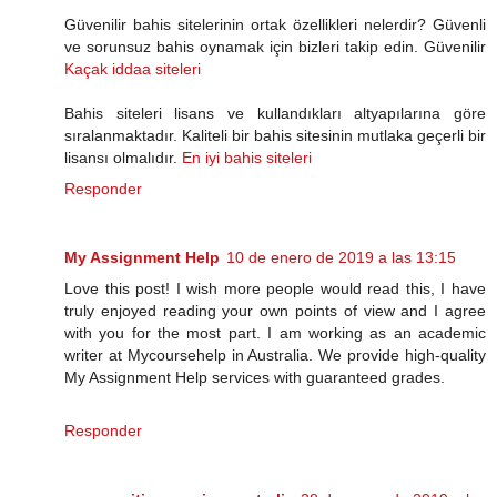
Güvenilir bahis sitelerinin ortak özellikleri nelerdir? Güvenli
ve sorunsuz bahis oynamak için bizleri takip edin. Güvenilir
Kaçak iddaa siteleri
Bahis siteleri lisans ve kullandıkları altyapılarına göre
sıralanmaktadır. Kaliteli bir bahis sitesinin mutlaka geçerli bir
lisansı olmalıdır.
En iyi bahis siteleri
Responder
My Assignment Help
10 de enero de 2019 a las 13:15
Love this post! I wish more people would read this, I have
truly enjoyed reading your own points of view and I agree
with you for the most part. I am working as an academic
writer at Mycoursehelp in Australia. We provide high-quality
My Assignment Help services with guaranteed grades.
Responder