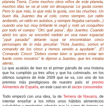
planeta Tierra. Como muchos otros niños de este planeta,
muchos días se va al cole sin desayunar. Le gusta comer.
Pero lo que más, lo que más le gusta, son las chuches. Un
buen día, Juantxo iba al cole, como siempre, (un ratito
andando, un ratito en autobus, y siempre llegaba cansado...)
cuando una luz muy brillante le cegó y notó un cosquilleo
por todo el cuerpo: "Oh!, qué pasa", dijo Juantxo. Cuando
abrió los ojos se encontró metido en una nave espacial
"¡qué pasada!" delante suya se encontraban cinco
personajes de lo más peculiar: "Hola Juantxo, somos el
comando de los cinco y hemos venido a ayudarte". ¡El
Comando Cinco! "Debes comer bien si quieres estar tan
fuerte como nosotros" le dijeron a Juantxo, que les miraba
atento.
Lo que acabáis de leer es el primer párrafo de una historia
que ha cumplido ya tres años y que ha culminado, en los
últimos suspiros de éste 2009 que se va, con uno de los
premios más prestigiosos de nuestro país: el
premio
Alimentos de España
, en este caso en el
sector consumidor
.
Todo empezó con una idea, la de
Ternera de Navarra
, de
intentar enseñar a los niños unos hábitos alimenticios
saludables y mostrarles además que la carne de ternera es