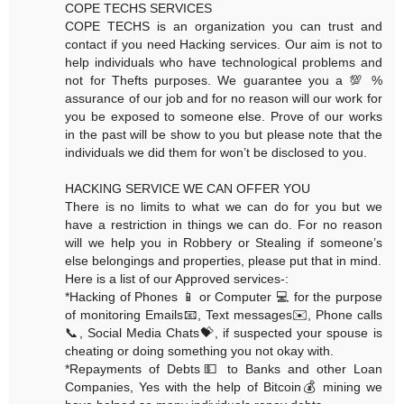
COPE TECHS SERVICES
COPE TECHS is an organization you can trust and
contact if you need Hacking services. Our aim is not to
help individuals who have technological problems and
not for Thefts purposes. We guarantee you a 💯 %
assurance of our job and for no reason will our work for
you be exposed to someone else. Prove of our works
in the past will be show to you but please note that the
individuals we did them for won’t be disclosed to you.
HACKING SERVICE WE CAN OFFER YOU
There is no limits to what we can do for you but we
have a restriction in things we can do. For no reason
will we help you in Robbery or Stealing if someone’s
else belongings and properties, please put that in mind.
Here is a list of our Approved services-:
*Hacking of Phones 📱 or Computer 💻 for the purpose
of monitoring Emails📧, Text messages✉️, Phone calls
📞, Social Media Chats💝, if suspected your spouse is
cheating or doing something you not okay with.
*Repayments of Debts💵 to Banks and other Loan
Companies, Yes with the help of Bitcoin💰 mining we