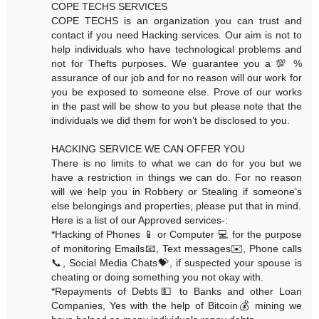
COPE TECHS SERVICES
COPE TECHS is an organization you can trust and
contact if you need Hacking services. Our aim is not to
help individuals who have technological problems and
not for Thefts purposes. We guarantee you a 💯 %
assurance of our job and for no reason will our work for
you be exposed to someone else. Prove of our works
in the past will be show to you but please note that the
individuals we did them for won’t be disclosed to you.
HACKING SERVICE WE CAN OFFER YOU
There is no limits to what we can do for you but we
have a restriction in things we can do. For no reason
will we help you in Robbery or Stealing if someone’s
else belongings and properties, please put that in mind.
Here is a list of our Approved services-:
*Hacking of Phones 📱 or Computer 💻 for the purpose
of monitoring Emails📧, Text messages✉️, Phone calls
📞, Social Media Chats💝, if suspected your spouse is
cheating or doing something you not okay with.
*Repayments of Debts💵 to Banks and other Loan
Companies, Yes with the help of Bitcoin💰 mining we