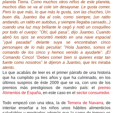
planeta Tierra. Como muchos otros niños de este planeta,
muchos días se va al cole sin desayunar. Le gusta comer.
Pero lo que más, lo que más le gusta, son las chuches. Un
buen día, Juantxo iba al cole, como siempre, (un ratito
andando, un ratito en autobus, y siempre llegaba cansado...)
cuando una luz muy brillante le cegó y notó un cosquilleo
por todo el cuerpo: "Oh!, qué pasa", dijo Juantxo. Cuando
abrió los ojos se encontró metido en una nave espacial
"¡qué pasada!" delante suya se encontraban cinco
personajes de lo más peculiar: "Hola Juantxo, somos el
comando de los cinco y hemos venido a ayudarte". ¡El
Comando Cinco! "Debes comer bien si quieres estar tan
fuerte como nosotros" le dijeron a Juantxo, que les miraba
atento.
Lo que acabáis de leer es el primer párrafo de una historia
que ha cumplido ya tres años y que ha culminado, en los
últimos suspiros de éste 2009 que se va, con uno de los
premios más prestigiosos de nuestro país: el
premio
Alimentos de España
, en este caso en el
sector consumidor
.
Todo empezó con una idea, la de
Ternera de Navarra
, de
intentar enseñar a los niños unos hábitos alimenticios
saludables y mostrarles además que la carne de ternera es