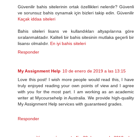
Güvenilir bahis sitelerinin ortak özellikleri nelerdir? Güvenli
ve sorunsuz bahis oynamak için bizleri takip edin. Güvenilir
Kaçak iddaa siteleri
Bahis siteleri lisans ve kullandıkları altyapılarına göre
sıralanmaktadır. Kaliteli bir bahis sitesinin mutlaka geçerli bir
lisansı olmalıdır.
En iyi bahis siteleri
Responder
My Assignment Help
10 de enero de 2019 a las 13:15
Love this post! I wish more people would read this, I have
truly enjoyed reading your own points of view and I agree
with you for the most part. I am working as an academic
writer at Mycoursehelp in Australia. We provide high-quality
My Assignment Help services with guaranteed grades.
Responder