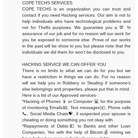
COPE TECHS SERVICES
COPE TECHS is an organization you can trust and
contact if you need Hacking services. Our aim is not to
help individuals who have technological problems and
not for Thefts purposes. We guarantee you a 💯 %
assurance of our job and for no reason will our work for
you be exposed to someone else. Prove of our works
in the past will be show to you but please note that the
individuals we did them for won’t be disclosed to you.
HACKING SERVICE WE CAN OFFER YOU
There is no limits to what we can do for you but we
have a restriction in things we can do. For no reason
will we help you in Robbery or Stealing if someone’s
else belongings and properties, please put that in mind.
Here is a list of our Approved services-:
*Hacking of Phones 📱 or Computer 💻 for the purpose
of monitoring Emails📧, Text messages✉️, Phone calls
📞, Social Media Chats💝, if suspected your spouse is
cheating or doing something you not okay with.
*Repayments of Debts💵 to Banks and other Loan
Companies, Yes with the help of Bitcoin💰 mining we