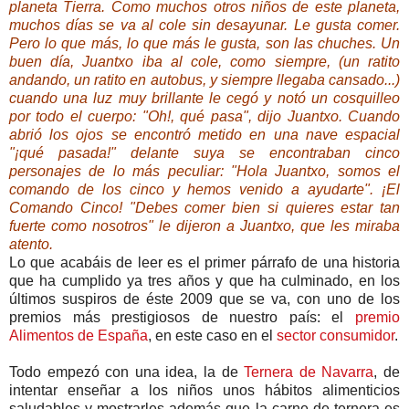
planeta Tierra. Como muchos otros niños de este planeta,
muchos días se va al cole sin desayunar. Le gusta comer.
Pero lo que más, lo que más le gusta, son las chuches. Un
buen día, Juantxo iba al cole, como siempre, (un ratito
andando, un ratito en autobus, y siempre llegaba cansado...)
cuando una luz muy brillante le cegó y notó un cosquilleo
por todo el cuerpo: "Oh!, qué pasa", dijo Juantxo. Cuando
abrió los ojos se encontró metido en una nave espacial
"¡qué pasada!" delante suya se encontraban cinco
personajes de lo más peculiar: "Hola Juantxo, somos el
comando de los cinco y hemos venido a ayudarte". ¡El
Comando Cinco! "Debes comer bien si quieres estar tan
fuerte como nosotros" le dijeron a Juantxo, que les miraba
atento.
Lo que acabáis de leer es el primer párrafo de una historia
que ha cumplido ya tres años y que ha culminado, en los
últimos suspiros de éste 2009 que se va, con uno de los
premios más prestigiosos de nuestro país: el
premio
Alimentos de España
, en este caso en el
sector consumidor
.
Todo empezó con una idea, la de
Ternera de Navarra
, de
intentar enseñar a los niños unos hábitos alimenticios
saludables y mostrarles además que la carne de ternera es