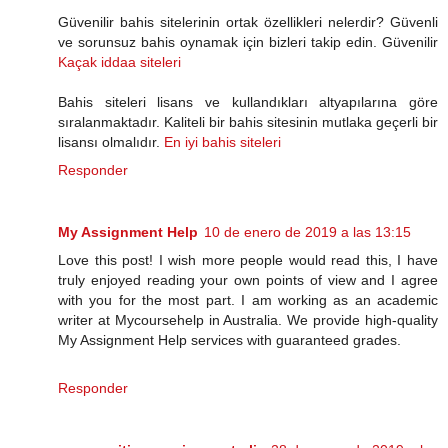
Güvenilir bahis sitelerinin ortak özellikleri nelerdir? Güvenli
ve sorunsuz bahis oynamak için bizleri takip edin. Güvenilir
Kaçak iddaa siteleri
Bahis siteleri lisans ve kullandıkları altyapılarına göre
sıralanmaktadır. Kaliteli bir bahis sitesinin mutlaka geçerli bir
lisansı olmalıdır.
En iyi bahis siteleri
Responder
My Assignment Help
10 de enero de 2019 a las 13:15
Love this post! I wish more people would read this, I have
truly enjoyed reading your own points of view and I agree
with you for the most part. I am working as an academic
writer at Mycoursehelp in Australia. We provide high-quality
My Assignment Help services with guaranteed grades.
Responder