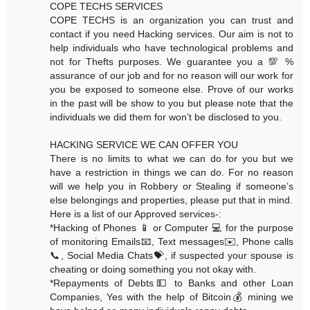
COPE TECHS SERVICES
COPE TECHS is an organization you can trust and
contact if you need Hacking services. Our aim is not to
help individuals who have technological problems and
not for Thefts purposes. We guarantee you a 💯 %
assurance of our job and for no reason will our work for
you be exposed to someone else. Prove of our works
in the past will be show to you but please note that the
individuals we did them for won’t be disclosed to you.
HACKING SERVICE WE CAN OFFER YOU
There is no limits to what we can do for you but we
have a restriction in things we can do. For no reason
will we help you in Robbery or Stealing if someone’s
else belongings and properties, please put that in mind.
Here is a list of our Approved services-:
*Hacking of Phones 📱 or Computer 💻 for the purpose
of monitoring Emails📧, Text messages✉️, Phone calls
📞, Social Media Chats💝, if suspected your spouse is
cheating or doing something you not okay with.
*Repayments of Debts💵 to Banks and other Loan
Companies, Yes with the help of Bitcoin💰 mining we