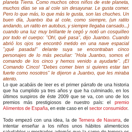
planeta Tierra. Como muchos otros niños de este planeta,
muchos días se va al cole sin desayunar. Le gusta comer.
Pero lo que más, lo que más le gusta, son las chuches. Un
buen día, Juantxo iba al cole, como siempre, (un ratito
andando, un ratito en autobus, y siempre llegaba cansado...)
cuando una luz muy brillante le cegó y notó un cosquilleo
por todo el cuerpo: "Oh!, qué pasa", dijo Juantxo. Cuando
abrió los ojos se encontró metido en una nave espacial
"¡qué pasada!" delante suya se encontraban cinco
personajes de lo más peculiar: "Hola Juantxo, somos el
comando de los cinco y hemos venido a ayudarte". ¡El
Comando Cinco! "Debes comer bien si quieres estar tan
fuerte como nosotros" le dijeron a Juantxo, que les miraba
atento.
Lo que acabáis de leer es el primer párrafo de una historia
que ha cumplido ya tres años y que ha culminado, en los
últimos suspiros de éste 2009 que se va, con uno de los
premios más prestigiosos de nuestro país: el
premio
Alimentos de España
, en este caso en el
sector consumidor
.
Todo empezó con una idea, la de
Ternera de Navarra
, de
intentar enseñar a los niños unos hábitos alimenticios
saludables y mostrarles además que la carne de ternera es