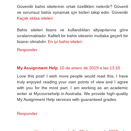
Güvenilir bahis sitelerinin ortak özellikleri nelerdir? Güvenli
ve sorunsuz bahis oynamak için bizleri takip edin. Güvenilir
Kaçak iddaa siteleri
Bahis siteleri lisans ve kullandıkları altyapılarına göre
sıralanmaktadır. Kaliteli bir bahis sitesinin mutlaka geçerli bir
lisansı olmalıdır.
En iyi bahis siteleri
Responder
My Assignment Help
10 de enero de 2019 a las 13:15
Love this post! I wish more people would read this, I have
truly enjoyed reading your own points of view and I agree
with you for the most part. I am working as an academic
writer at Mycoursehelp in Australia. We provide high-quality
My Assignment Help services with guaranteed grades.
Responder