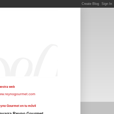
estra web
ww.reynogourmet.com
yno Gourmet en tu móvil
avarra Reyno Gourmet