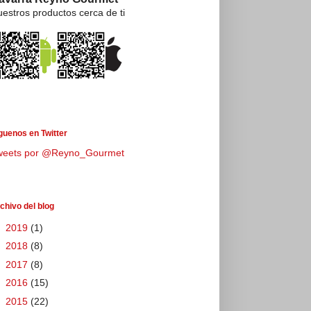
estros productos cerca de ti
guenos en Twitter
weets por @Reyno_Gourmet
chivo del blog
►
2019
(1)
►
2018
(8)
►
2017
(8)
►
2016
(15)
▼
2015
(22)