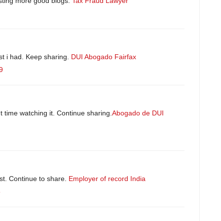
posting more good blogs.
Tax Fraud Lawyer
ost i had. Keep sharing.
DUI Abogado Fairfax
9
nt time watching it. Continue sharing.
Abogado de DUI
ost. Continue to share.
Employer of record India
5