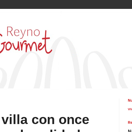
Nu
w
 villa con once
Re
N