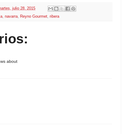
artes, julio 28, 2015
ia
,
navarra
,
Reyno Gourmet
,
ribera
rios:
ows about