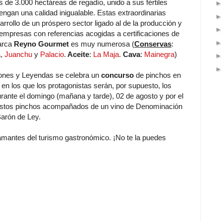
s de 3.000 hectáreas de regadío, unido a sus fértiles
engan una calidad inigualable. Estas extraordinarias
rrollo de un próspero sector ligado al de la producción y
e empresas con referencias acogidas a certificaciones de
marca
Reyno Gourmet
es muy numerosa (
Conservas
:
a
,
Juanchu
y
Palacio
.
Aceite
:
La Maja
.
Cava
:
Mainegra
)
iones y Leyendas se celebra un
concurso
de pinchos en
 en los que los protagonistas serán, por supuesto, los
urante el domingo (mañana y tarde), 02 de agosto y por el
 estos pinchos acompañados de un vino de Denominación
Barón de Ley.
 amantes del turismo gastronómico. ¡No te la puedes