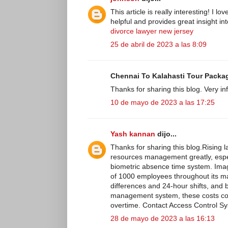
This article is really interesting! I l
helpful and provides great insight in
divorce lawyer new jersey
25 de abril de 2023 a las 8:09
Chennai To Kalahasti Tour Package
Thanks for sharing this blog. Very i
10 de mayo de 2023 a las 17:25
Yash kannan
dijo...
Thanks for sharing this blog.Rising
resources management greatly, espec
biometric absence time system. Imag
of 1000 employees throughout its man
differences and 24-hour shifts, and b
management system, these costs coul
overtime. Contact Access Control Sy
28 de mayo de 2023 a las 16:13