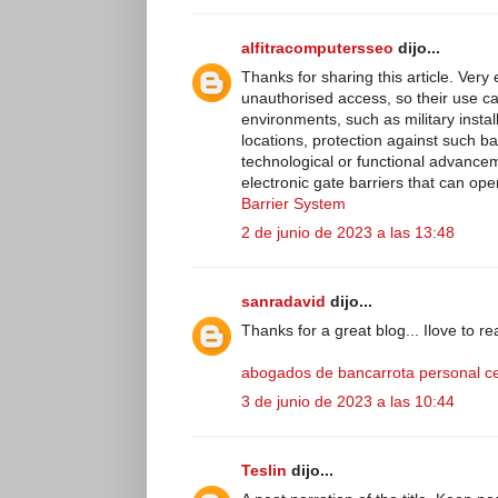
alfitracomputersseo
dijo...
Thanks for sharing this article. Ve
unauthorised access, so their use can
environments, such as military insta
locations, protection against such b
technological or functional advancem
electronic gate barriers that can op
Barrier System
2 de junio de 2023 a las 13:48
sanradavid
dijo...
Thanks for a great blog... Ilove to r
abogados de bancarrota personal c
3 de junio de 2023 a las 10:44
Teslin
dijo...