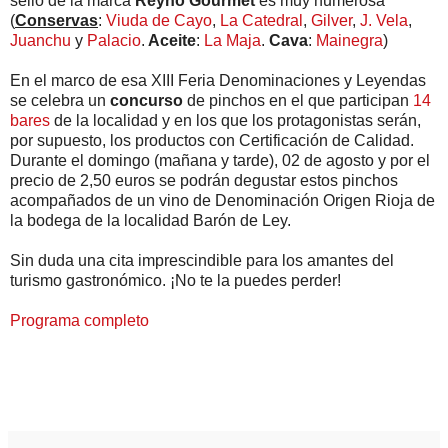
sello de la marca
Reyno Gourmet
es muy numerosa
(
Conservas
:
Viuda de Cayo
,
La Catedral
,
Gilver
,
J. Vela
,
Juanchu
y
Palacio
.
Aceite
:
La Maja
.
Cava
:
Mainegra
)
En el marco de esa XIII Feria Denominaciones y Leyendas
se celebra un
concurso
de pinchos en el que participan
14
bares
de la localidad y en los que los protagonistas serán,
por supuesto, los productos con Certificación de Calidad.
Durante el domingo (mañana y tarde), 02 de agosto y por el
precio de 2,50 euros se podrán degustar estos pinchos
acompañados de un vino de Denominación Origen Rioja de
la bodega de la localidad Barón de Ley.
Sin duda una cita imprescindible para los amantes del
turismo gastronómico. ¡No te la puedes perder!
Programa completo