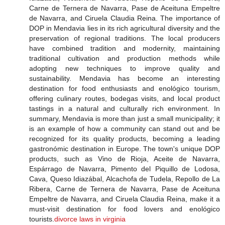
Carne de Ternera de Navarra, Pase de Aceituna Empeltre
de Navarra, and Ciruela Claudia Reina. The importance of
DOP in Mendavia lies in its rich agricultural diversity and the
preservation of regional traditions. The local producers
have combined tradition and modernity, maintaining
traditional cultivation and production methods while
adopting new techniques to improve quality and
sustainability. Mendavia has become an interesting
destination for food enthusiasts and enológico tourism,
offering culinary routes, bodegas visits, and local product
tastings in a natural and culturally rich environment. In
summary, Mendavia is more than just a small municipality; it
is an example of how a community can stand out and be
recognized for its quality products, becoming a leading
gastronómic destination in Europe. The town's unique DOP
products, such as Vino de Rioja, Aceite de Navarra,
Espárrago de Navarra, Pimento del Piquillo de Lodosa,
Cava, Queso Idiazábal, Alcachofa de Tudela, Repollo de La
Ribera, Carne de Ternera de Navarra, Pase de Aceituna
Empeltre de Navarra, and Ciruela Claudia Reina, make it a
must-visit destination for food lovers and enológico
tourists.
divorce laws in virginia