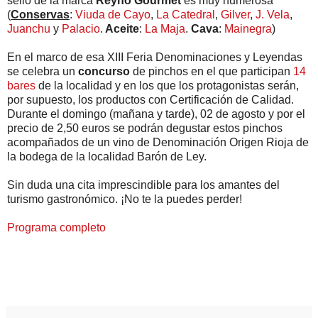
sello de la marca
Reyno Gourmet
es muy numerosa
(
Conservas
:
Viuda de Cayo
,
La Catedral
,
Gilver
,
J. Vela
,
Juanchu
y
Palacio
.
Aceite
:
La Maja
.
Cava
:
Mainegra
)
En el marco de esa XIII Feria Denominaciones y Leyendas
se celebra un
concurso
de pinchos en el que participan
14
bares
de la localidad y en los que los protagonistas serán,
por supuesto, los productos con Certificación de Calidad.
Durante el domingo (mañana y tarde), 02 de agosto y por el
precio de 2,50 euros se podrán degustar estos pinchos
acompañados de un vino de Denominación Origen Rioja de
la bodega de la localidad Barón de Ley.
Sin duda una cita imprescindible para los amantes del
turismo gastronómico. ¡No te la puedes perder!
Programa completo