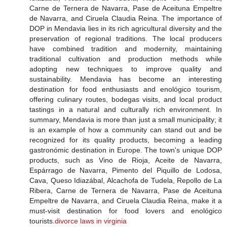
Carne de Ternera de Navarra, Pase de Aceituna Empeltre
de Navarra, and Ciruela Claudia Reina. The importance of
DOP in Mendavia lies in its rich agricultural diversity and the
preservation of regional traditions. The local producers
have combined tradition and modernity, maintaining
traditional cultivation and production methods while
adopting new techniques to improve quality and
sustainability. Mendavia has become an interesting
destination for food enthusiasts and enológico tourism,
offering culinary routes, bodegas visits, and local product
tastings in a natural and culturally rich environment. In
summary, Mendavia is more than just a small municipality; it
is an example of how a community can stand out and be
recognized for its quality products, becoming a leading
gastronómic destination in Europe. The town's unique DOP
products, such as Vino de Rioja, Aceite de Navarra,
Espárrago de Navarra, Pimento del Piquillo de Lodosa,
Cava, Queso Idiazábal, Alcachofa de Tudela, Repollo de La
Ribera, Carne de Ternera de Navarra, Pase de Aceituna
Empeltre de Navarra, and Ciruela Claudia Reina, make it a
must-visit destination for food lovers and enológico
tourists.
divorce laws in virginia