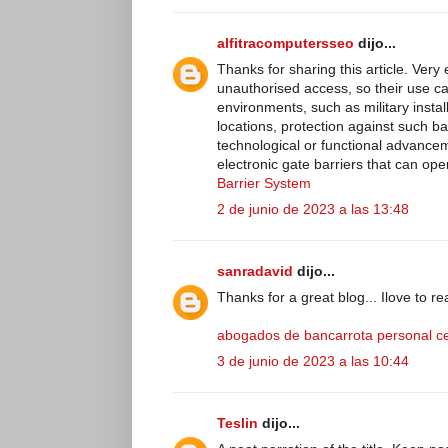
alfitracomputersseo
dijo...
Thanks for sharing this article. Ve
unauthorised access, so their use can
environments, such as military insta
locations, protection against such b
technological or functional advancem
electronic gate barriers that can op
Barrier System
2 de junio de 2023 a las 13:48
sanradavid
dijo...
Thanks for a great blog... Ilove to r
abogados de bancarrota personal c
3 de junio de 2023 a las 10:44
Teslin
dijo...