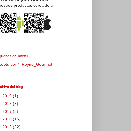
estros productos cerca de ti
guenos en Twitter
weets por @Reyno_Gourmet
chivo del blog
►
2019
(1)
►
2018
(8)
►
2017
(8)
►
2016
(15)
▼
2015
(22)