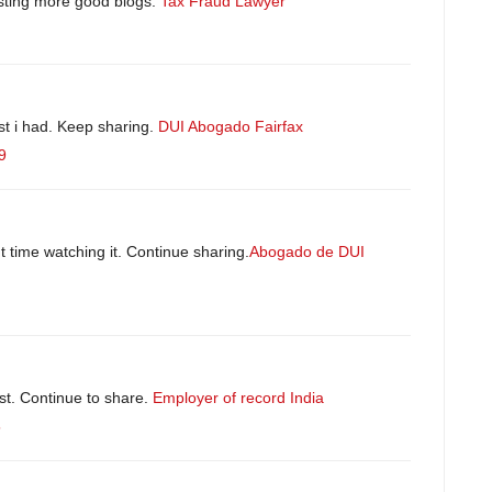
posting more good blogs.
Tax Fraud Lawyer
ost i had. Keep sharing.
DUI Abogado Fairfax
9
nt time watching it. Continue sharing.
Abogado de DUI
ost. Continue to share.
Employer of record India
5