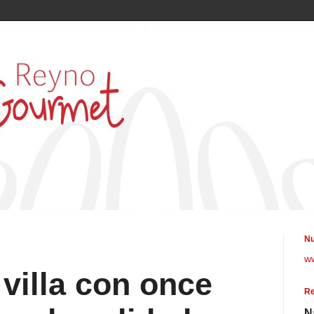
Nu
w
 villa con once
Re
N