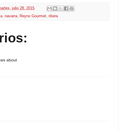
artes, julio 28, 2015
ia
,
navarra
,
Reyno Gourmet
,
ribera
rios:
ows about