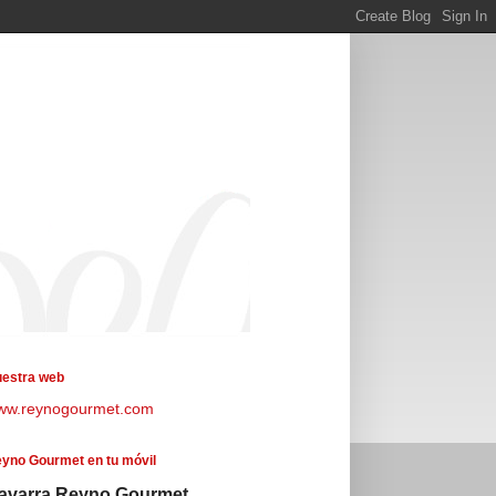
estra web
ww.reynogourmet.com
yno Gourmet en tu móvil
avarra Reyno Gourmet