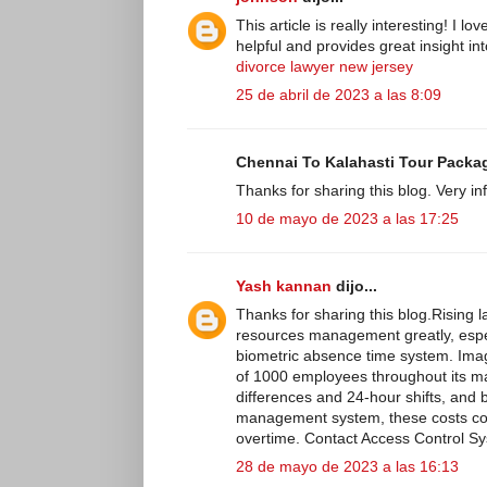
This article is really interesting! I l
helpful and provides great insight in
divorce lawyer new jersey
25 de abril de 2023 a las 8:09
Chennai To Kalahasti Tour Package
Thanks for sharing this blog. Very i
10 de mayo de 2023 a las 17:25
Yash kannan
dijo...
Thanks for sharing this blog.Rising
resources management greatly, espec
biometric absence time system. Imag
of 1000 employees throughout its man
differences and 24-hour shifts, and b
management system, these costs coul
overtime. Contact Access Control Sy
28 de mayo de 2023 a las 16:13