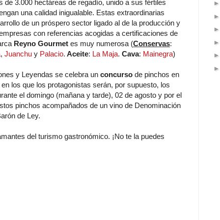
s de 3.000 hectáreas de regadío, unido a sus fértiles
engan una calidad inigualable. Estas extraordinarias
rrollo de un próspero sector ligado al de la producción y
e empresas con referencias acogidas a certificaciones de
marca
Reyno Gourmet
es muy numerosa (
Conservas
:
a
,
Juanchu
y
Palacio
.
Aceite
:
La Maja
.
Cava
:
Mainegra
)
iones y Leyendas se celebra un
concurso
de pinchos en
 en los que los protagonistas serán, por supuesto, los
urante el domingo (mañana y tarde), 02 de agosto y por el
 estos pinchos acompañados de un vino de Denominación
Barón de Ley.
 amantes del turismo gastronómico. ¡No te la puedes