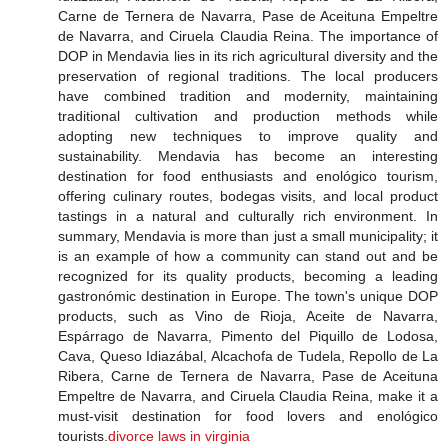
Carne de Ternera de Navarra, Pase de Aceituna Empeltre
de Navarra, and Ciruela Claudia Reina. The importance of
DOP in Mendavia lies in its rich agricultural diversity and the
preservation of regional traditions. The local producers
have combined tradition and modernity, maintaining
traditional cultivation and production methods while
adopting new techniques to improve quality and
sustainability. Mendavia has become an interesting
destination for food enthusiasts and enológico tourism,
offering culinary routes, bodegas visits, and local product
tastings in a natural and culturally rich environment. In
summary, Mendavia is more than just a small municipality; it
is an example of how a community can stand out and be
recognized for its quality products, becoming a leading
gastronómic destination in Europe. The town's unique DOP
products, such as Vino de Rioja, Aceite de Navarra,
Espárrago de Navarra, Pimento del Piquillo de Lodosa,
Cava, Queso Idiazábal, Alcachofa de Tudela, Repollo de La
Ribera, Carne de Ternera de Navarra, Pase de Aceituna
Empeltre de Navarra, and Ciruela Claudia Reina, make it a
must-visit destination for food lovers and enológico
tourists.
divorce laws in virginia