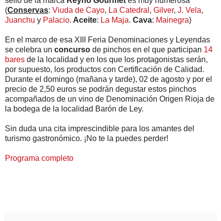
sello de la marca
Reyno Gourmet
es muy numerosa
(
Conservas
:
Viuda de Cayo
,
La Catedral
,
Gilver
,
J. Vela
,
Juanchu
y
Palacio
.
Aceite
:
La Maja
.
Cava
:
Mainegra
)
En el marco de esa XIII Feria Denominaciones y Leyendas
se celebra un
concurso
de pinchos en el que participan
14
bares
de la localidad y en los que los protagonistas serán,
por supuesto, los productos con Certificación de Calidad.
Durante el domingo (mañana y tarde), 02 de agosto y por el
precio de 2,50 euros se podrán degustar estos pinchos
acompañados de un vino de Denominación Origen Rioja de
la bodega de la localidad Barón de Ley.
Sin duda una cita imprescindible para los amantes del
turismo gastronómico. ¡No te la puedes perder!
Programa completo